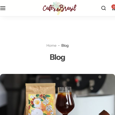
até 28% off na loja |
aproveite!
0
Home
Blog
Blog