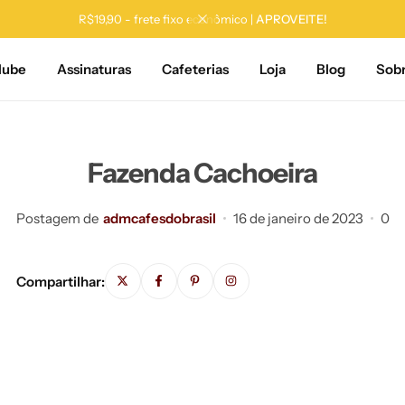
R$19,90 - frete fixo econômico |
APROVEITE!
lube
Assinaturas
Cafeterias
Loja
Blog
Sob
Fazenda Cachoeira
Postagem de
admcafesdobrasil
16 de janeiro de 2023
0
Compartilhar: