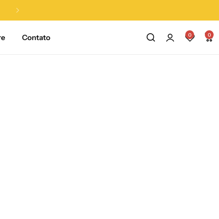
Até 28% OFF na loja |
APROVEITE!
0
0
re
Contato