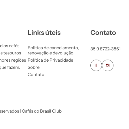
Links úteis
Contato
elos cafés
Política de cancelamento,
35 9 8722-3861
os tesouros
renovação e devolução
hores regiões
Política de Privacidade
que fazem.
Sobre
Contato
eservados | Cafés do Brasil Club