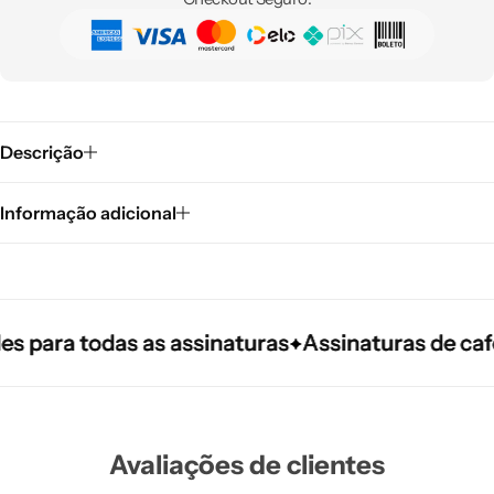
Descrição
Informação adicional
ara todas as assinaturas
ara todas as assinaturas
ara todas as assinaturas
Assinaturas de cafés e
Assinaturas de cafés e
Assinaturas de cafés e
Avaliações de clientes