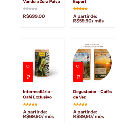
Vandola Zora Paiva
Export
R$
699,00
A partir de:
R$
59,90
/ mês
Intermediário –
Degustador – Cafés
Café Exclusivo
da Vez
A partir de:
A partir de:
R$
69,90
/ mês
R$
89,90
/ mês