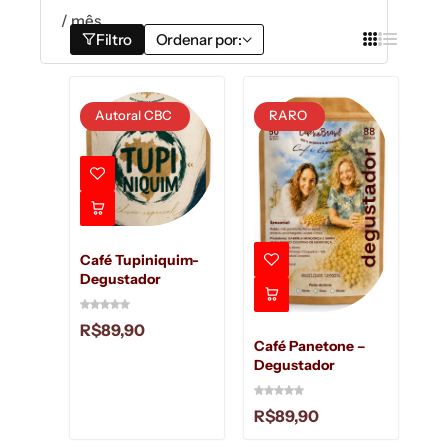
/ mês
Filtro
Ordenar por:
Autoral CBC
RARO
Café Tupiniquim-
Degustador
R$
89,90
Café Panetone –
Degustador
R$
89,90