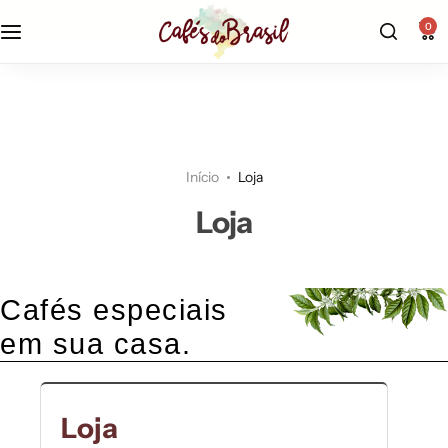
r$19,90 - frete fixo econômico |
aproveite!
0
Início
Loja
Loja
Cafés especiais
em sua casa.
Loja