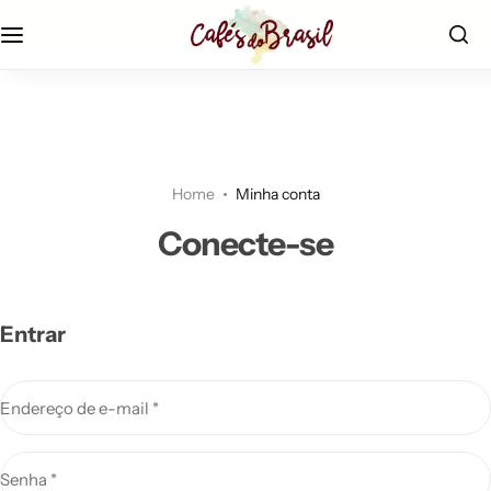
r$19,90 - frete fixo econômico |
aproveite!
Home
Minha conta
Conecte-se
Entrar
Endereço de e-mail
*
Senha
*