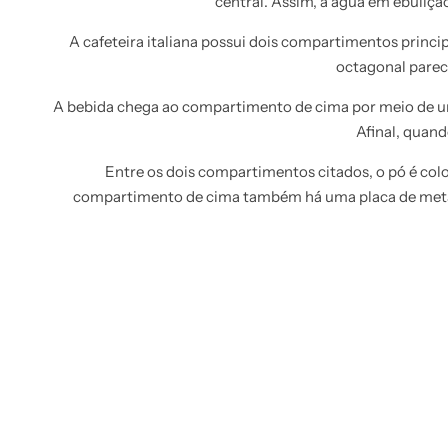
central. Assim, a água em ebuliçã
A cafeteira italiana possui dois compartimentos princi
octagonal pareci
A bebida chega ao compartimento de cima por meio de um 
Afinal, quand
Entre os dois compartimentos citados, o pó é col
compartimento de cima também há uma placa de metal c