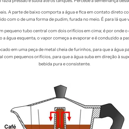
o fazia pressão e subia até os tanques. Percebe a semelhança desse
pais. A parte de baixo comporta a água e fica em contato direto c
do com o de uma forma de pudim, furada no meio. É para lá que va
pequeno tubo central com dois orifícios em cima; é por onde o ca
o a água esquenta, o vapor começa a evaporar e é conduzido a pas
ocado em uma peça de metal cheia de furinhos, para que a água pa
om pequenos orifícios, para que a água suba em direção à super
bebida pura e consistente.