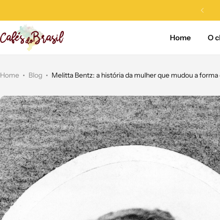
,90 - frete fixo econômico |
APROVEITE!
Home
O c
Home
Blog
Melitta Bentz: a história da mulher que mudou a forma 