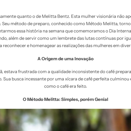
ente quanto o de Melitta Bentz. Esta mulher visionária não ap
 Seu método de preparo, conhecido como Método Melitta, tornou-
ntarmos essa história na semana que comemoramos o Dia Interna
mundo, além de servir como um lembrete das lutas contínuas por ig
 reconhecer e homenagear as realizações das mulheres em divers
A Origem de uma Inovação
ã, estava frustrada com a qualidade inconsistente do café prepa
. Sua busca incessante por uma xícara de café perfeita culmino
como o café era feito.
O Método Melitta: Simples, porém Genial