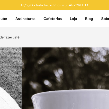
Até 28% OFF na loja |
APROVEITE!
lube
Assinaturas
Cafeterias
Loja
Blog
Sob
de fazer café