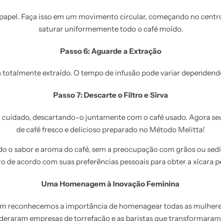
e papel. Faça isso em um movimento circular, começando no centro
saturar uniformemente todo o café moído.
Passo 6: Aguarde a Extração
a totalmente extraído. O tempo de infusão pode variar dependend
Passo 7: Descarte o Filtro e Sirva
 cuidado, descartando-o juntamente com o café usado. Agora seu c
de café fresco e delicioso preparado no Método Melitta!
odo o sabor e aroma do café, sem a preocupação com grãos ou sedi
o de acordo com suas preferências pessoais para obter a xícara pe
Uma Homenagem à Inovação Feminina
m reconhecemos a importância de homenagear todas as mulheres
lideraram empresas de torrefação e as baristas que transformara