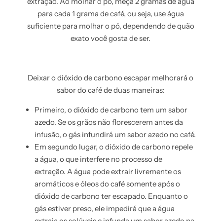
extração. Ao molhar o pó, meça 2 gramas de água
para cada 1 grama de café, ou seja, use água
suficiente para molhar o pó, dependendo de quão
exato você gosta de ser.
Deixar o dióxido de carbono escapar melhorará o
sabor do café de duas maneiras:
Primeiro, o dióxido de carbono tem um sabor
azedo. Se os grãos não florescerem antes da
infusão, o gás infundirá um sabor azedo no café.
Em segundo lugar, o dióxido de carbono repele
a água, o que interfere no processo de
extração. A água pode extrair livremente os
aromáticos e óleos do café somente após o
dióxido de carbono ter escapado. Enquanto o
gás estiver preso, ele impedirá que a água
extraia os solúveis e infunda um sabor azedo na