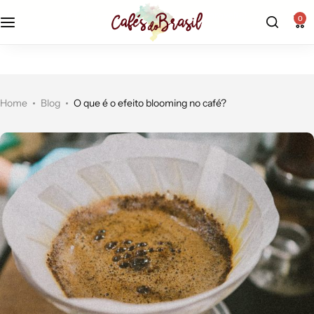
veite!
até 28% off na loja |
aproveite!
0
Home
Blog
O que é o efeito blooming no café?